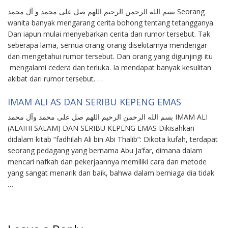
بسم الله الرحمن الرحيم اللهم صل على محمد و آل محمد Seorang
wanita banyak mengarang cerita bohong tentang tetangganya.
Dan iapun mulai menyebarkan cerita dan rumor tersebut. Tak
seberapa lama, semua orang-orang disekitarnya mendengar
dan mengetahui rumor tersebut. Dan orang yang digunjingi itu
mengalami cedera dan terluka. Ia mendapat banyak kesulitan
akibat dari rumor tersebut. …
IMAM ALI AS DAN SERIBU KEPENG EMAS
بسم الله الرحمن الرحيم اللهم صل على محمد وآل محمد IMAM ALI
(ALAIHI SALAM) DAN SERIBU KEPENG EMAS Dikisahkan
didalam kitab “fadhilah Ali bin Abi Thalib”: Dikota kufah, terdapat
seorang pedagang yang bernama Abu Ja’far, dimana dalam
mencari nafkah dan pekerjaannya memiliki cara dan metode
yang sangat menarik dan baik, bahwa dalam berniaga dia tidak
…