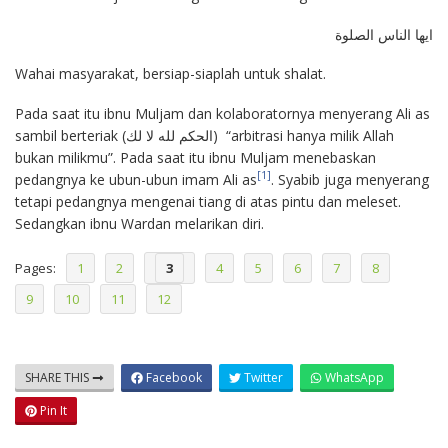
ايها الناس الصلوة
Wahai masyarakat, bersiap-siaplah untuk shalat.
Pada saat itu ibnu Muljam dan kolaboratornya menyerang Ali as
sambil berteriak (الحكم لله لا لك) “arbitrasi hanya milik Allah
bukan milikmu”. Pada saat itu ibnu Muljam menebaskan
[1]
pedangnya ke ubun-ubun imam Ali as
. Syabib juga menyerang
tetapi pedangnya mengenai tiang di atas pintu dan meleset.
Sedangkan ibnu Wardan melarikan diri.
Pages:
1
2
3
4
5
6
7
8
9
10
11
12
SHARE THIS
Facebook
Twitter
WhatsApp
Pin It