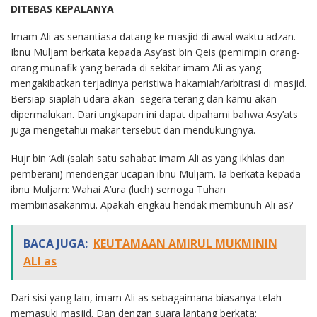
DITEBAS KEPALANYA
Imam Ali as senantiasa datang ke masjid di awal waktu adzan.
Ibnu Muljam berkata kepada Asy’ast bin Qeis (pemimpin orang-
orang munafik yang berada di sekitar imam Ali as yang
mengakibatkan terjadinya peristiwa hakamiah/arbitrasi di masjid.
Bersiap-siaplah udara akan segera terang dan kamu akan
dipermalukan. Dari ungkapan ini dapat dipahami bahwa Asy’ats
juga mengetahui makar tersebut dan mendukungnya.
Hujr bin ‘Adi (salah satu sahabat imam Ali as yang ikhlas dan
pemberani) mendengar ucapan ibnu Muljam. Ia berkata kepada
ibnu Muljam: Wahai A’ura (luch) semoga Tuhan
membinasakanmu. Apakah engkau hendak membunuh Ali as?
BACA JUGA:
KEUTAMAAN AMIRUL MUKMININ
ALI as
Dari sisi yang lain, imam Ali as sebagaimana biasanya telah
memasuki masjid. Dan dengan suara lantang berkata: