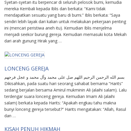
Syetan-syetan itu berpencar di seluruh pelosok bumi, kemudia
mereka Kembali kepada Iblis dan berkata: “Kami tidak
mendapatkan sesuatu yang baru di bumi.” Iblis berkata: “Saya
sendiri lebih layak dari kalian untuk melakukan pekerjaan penting
ini (mencari peristiwa aneh itu). Kemudian Iblis menjelma
menjadi seekor burung gereja. Kemudian memasuki kota Mekah
dari arah gunung Hirak yang …
LONCENG GEREJA
بسم الله الرحمن الرحيم اللهم صل على محمد وآل محمد و عجل فرجهم
Dikisahkan, pada suatu hari seorang sahabat bernama “Harits”
sedang berjalan bersama Amirul mukminin Ali (alaihi salam). Lalu
terdengar suara lonceng gereja. Kemudian Imam Ali (alaihi
salam) berkata kepada Harits: “Apakah engkau tahu makna
bunyi lonceng gereja tersebut?” Harits mengatakan: “Allah, Rasul
dan …
KISAH PENUH HIKMAH