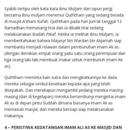
Syabib tertipu oleh kata-kata ibnu Muljam dan iapun pergi
bersama ibnu muljam menemui Quththam yang sedang berada
di masjid A’zham Kufah. Quththam pada hari Jum’at tanggal 13
Ramadhan memasang tirai dan ia dibalik tirai sedang
melaksanakan ibadah i’tikaf. Ketika ia melihat ibnu Muljam, ia
memberitahukan bahwa Majasyi’ bin Wardan bin Alqamah siap
membantu menjadi relawan dalam pembunuhan imam Ali as.
(dengan demikian empat orang yaitu satu orang perempuan dan
tiga orang laki-laki membuat makar untuk membunuh imam Ali
as).
Quththam meminta kain sutra dan mengikatkannya ke dada
mereka sebagai simbul kesetiaan kepada apa yang telah
disepakati. Dan merekapun mengambil pedang mereka masing-
masing (dan di kegelapan) mereka bersembunyi mengintai imam
Ali as di depan pintu Suddah dimana biasanya imam Ali as
memasuki masjid, dan mereka bersiap-siap melaksanakan
makarnya.
4 – PERISTIWA KEDATANGAN IMAM ALI AS KE MASJID DAN