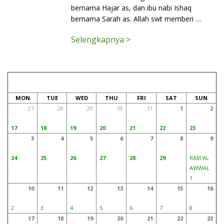
bernama Hajar as, dan ibu nabi Ishaq
bernama Sarah as. Allah swt memberi …
Selengkapnya >
AUGUST 2026
SAFAR 1448
MON
TUE
WED
THU
FRI
SAT
SUN
27
28
29
30
31
1
2
17
18
19
20
21
22
23
3
4
5
6
7
8
9
24
25
26
27
28
29
RABI'AL
AWWAL
1
10
11
12
13
14
15
16
2
3
4
5
6
7
8
17
18
19
20
21
22
23