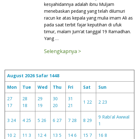
kesyahidannya adalah ibnu Muljam
menebaskan pedang yang telah dilumuri
racun ke atas kepala yang mulia imam Ali as
pada saat terbit fajar keputihan di ufuk
timur, malam Jum’at tanggal 19 Ramadhan.
Yang …
Selengkapnya >
August 2026
Safar 1448
Mon
Tue
Wed
Thu
Fri
Sat
Sun
27
28
29
30
31
1
22
2
23
17
18
19
20
21
9
Rabi'al Awwal
3
24
4
25
5
26
6
27
7
28
8
29
1
10
2
11
3
12
4
13
5
14
6
15
7
16
8