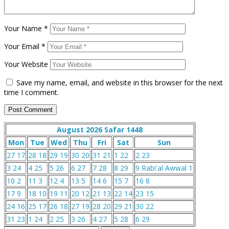
Your Name
*
Your Email
*
Your Website
Save my name, email, and website in this browser for the next
time I comment.
August 2026
Safar 1448
Mon
Tue
Wed
Thu
Fri
Sat
Sun
27
17
28
18
29
19
30
20
31
21
1
22
2
23
3
24
4
25
5
26
6
27
7
28
8
29
9
Rabi'al Awwal 1
10
2
11
3
12
4
13
5
14
6
15
7
16
8
17
9
18
10
19
11
20
12
21
13
22
14
23
15
24
16
25
17
26
18
27
19
28
20
29
21
30
22
31
23
1
24
2
25
3
26
4
27
5
28
6
29