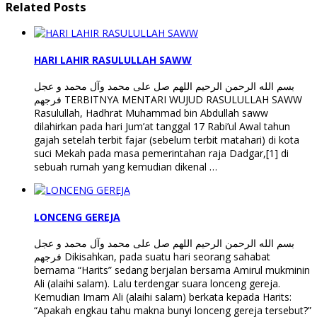
Related Posts
HARI LAHIR RASULULLAH SAWW
بسم الله الرحمن الرحيم اللهم صل على محمد وآل محمد و عجل
فرجهم TERBITNYA MENTARI WUJUD RASULULLAH SAWW
Rasulullah, Hadhrat Muhammad bin Abdullah saww
dilahirkan pada hari Jum’at tanggal 17 Rabi’ul Awal tahun
gajah setelah terbit fajar (sebelum terbit matahari) di kota
suci Mekah pada masa pemerintahan raja Dadgar,[1] di
sebuah rumah yang kemudian dikenal …
LONCENG GEREJA
بسم الله الرحمن الرحيم اللهم صل على محمد وآل محمد و عجل
فرجهم Dikisahkan, pada suatu hari seorang sahabat
bernama “Harits” sedang berjalan bersama Amirul mukminin
Ali (alaihi salam). Lalu terdengar suara lonceng gereja.
Kemudian Imam Ali (alaihi salam) berkata kepada Harits:
“Apakah engkau tahu makna bunyi lonceng gereja tersebut?”