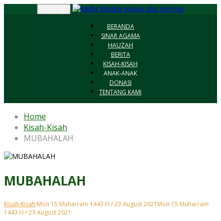
MENU
BERANDA
SINAR AGAMA
HAUZAH
BERITA
KISAH-KISAH
ANAK-ANAK
DONASI
TENTANG KAMI
Home
Kisah-Kisah
MUBAHALAH
MUBAHALAH
Kisah-Kisah
·
Mon 15 Muharram 1443 H / 23 August 2021
Mon 15 Muharram
1443 H / 23 August 2021