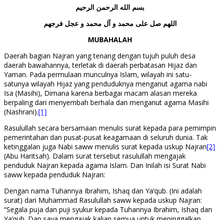
بسم الله الرحمن الرحيم
اللهم صل على محمد و آل محمد و عجل فرجهم
MUBAHALAH
Daerah bagian Najran yang tenang dengan tujuh puluh desa
daerah bawahannya, terletak di daerah perbatasan Hijaz dan
Yaman. Pada permulaan munculnya Islam, wilayah ini satu-
satunya wilayah Hijaz yang penduduknya menganut agama nabi
Isa (Masihi), Dimana karena berbagai macam alasan mereka
berpaling dari menyembah berhala dan menganut agama Masihi
(Nashrani).
[1]
Rasulullah secara bersamaan menulis surat kepada para pemimpin
pemerintahan dan pusat-pusat keagamaan di seluruh dunia. Tak
ketinggalan juga Nabi saww menulis surat kepada uskup Najran
[2]
(Abu Haritsah). Dalam surat tersebut rasulullah mengajak
penduduk Najran kepada agama Islam. Dan Inilah isi Surat Nabi
saww kepada penduduk Najran:
Dengan nama Tuhannya Ibrahim, Ishaq dan Ya’qub. (Ini adalah
surat) dari Muhammad Rasulullah saww kepada uskup Najran:
“Segala puja dan puji syukur kepada Tuhannya Ibrahim, Ishaq dan
Ya’qub. Dan saya mengajak kalian semua untuk meninggalkan