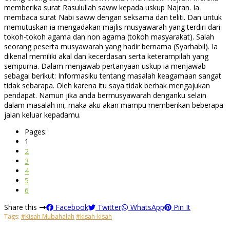
memberika surat Rasulullah saww kepada uskup Najran. Ia
membaca surat Nabi saww dengan seksama dan teliti. Dan untuk
memutuskan ia mengadakan majlis musyawarah yang terdiri dari
tokoh-tokoh agama dan non agama (tokoh masyarakat). Salah
seorang peserta musyawarah yang hadir bernama (Syarhabil). Ia
dikenal memiliki akal dan kecerdasan serta keterampilah yang
sempurna. Dalam menjawab pertanyaan uskup ia menjawab
sebagai berikut: Informasiku tentang masalah keagamaan sangat
tidak sebarapa. Oleh karena itu saya tidak berhak mengajukan
pendapat. Namun jika anda bermusyawarah denganku selain
dalam masalah ini, maka aku akan mampu memberikan beberapa
jalan keluar kepadamu.
Pages:
1
2
3
4
5
6
Share this
Facebook
Twitter
WhatsApp
Pin It
Tags:
#Kisah Mubahalah
#kisah-kisah