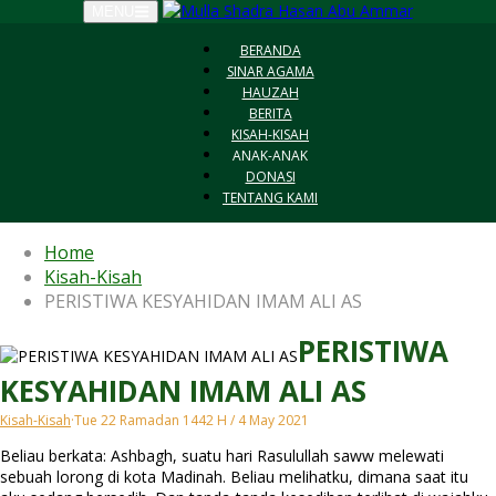
Skip
MENU
to
content
BERANDA
SINAR AGAMA
HAUZAH
BERITA
KISAH-KISAH
ANAK-ANAK
DONASI
TENTANG KAMI
Home
Kisah-Kisah
PERISTIWA KESYAHIDAN IMAM ALI AS
PERISTIWA
KESYAHIDAN IMAM ALI AS
Kisah-Kisah
·
Tue 22 Ramadan 1442 H / 4 May 2021
Beliau berkata: Ashbagh, suatu hari Rasulullah saww melewati
sebuah lorong di kota Madinah. Beliau melihatku, dimana saat itu