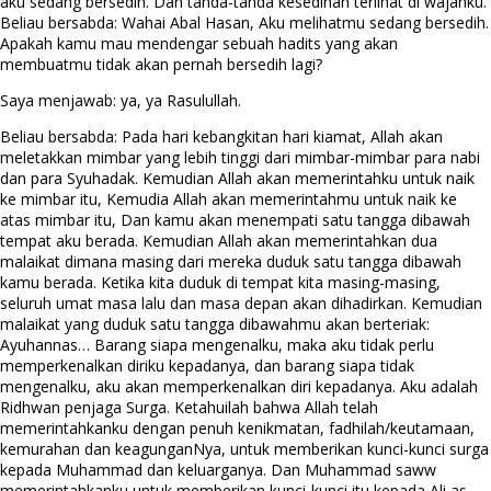
aku sedang bersedih. Dan tanda-tanda kesedihan terlihat di wajahku.
Beliau bersabda: Wahai Abal Hasan, Aku melihatmu sedang bersedih.
Apakah kamu mau mendengar sebuah hadits yang akan
membuatmu tidak akan pernah bersedih lagi?
Saya menjawab: ya, ya Rasulullah.
Beliau bersabda: Pada hari kebangkitan hari kiamat, Allah akan
meletakkan mimbar yang lebih tinggi dari mimbar-mimbar para nabi
dan para Syuhadak. Kemudian Allah akan memerintahku untuk naik
ke mimbar itu, Kemudia Allah akan memerintahmu untuk naik ke
atas mimbar itu, Dan kamu akan menempati satu tangga dibawah
tempat aku berada. Kemudian Allah akan memerintahkan dua
malaikat dimana masing dari mereka duduk satu tangga dibawah
kamu berada. Ketika kita duduk di tempat kita masing-masing,
seluruh umat masa lalu dan masa depan akan dihadirkan. Kemudian
malaikat yang duduk satu tangga dibawahmu akan berteriak:
Ayuhannas… Barang siapa mengenalku, maka aku tidak perlu
memperkenalkan diriku kepadanya, dan barang siapa tidak
mengenalku, aku akan memperkenalkan diri kepadanya. Aku adalah
Ridhwan penjaga Surga. Ketahuilah bahwa Allah telah
memerintahkanku dengan penuh kenikmatan, fadhilah/keutamaan,
kemurahan dan keagunganNya, untuk memberikan kunci-kunci surga
kepada Muhammad dan keluarganya. Dan Muhammad saww
memerintahkanku untuk memberikan kunci-kunci itu kepada Ali as.