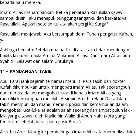
kepada baju mereka.
Imam Ali as menambahkan: Ketika perkataan Rasulullah saww
sampai di sini, aku menepuk punggung tanganku dan berkata: ya
Rasulullah, Apakah setelah itu kita akan pergi ke Surga?
Rasulullah menjawab: Aku bersumpah demi Tuhan pengatur Ka’bah,
ya.
Ashbagh berkata: Setelah dua hadits di atas, aku tidak mendengar
hadits lain dari maula Amirul Mukminin Ali as. Dan imam Ali as pun
Syahid. -Salawat dan salam Untuknya-
11 – PANDANGAN TABIB
Abul Faraj (ahli sejarah ternama) menulis: Para tabib dan dokter
Kufah dikumpulkan untuk mengobati imam Ali as. Tak seorangpun
dari mereka dalam mengobati luka di kepala imam Ali as yang
memiliki kemampuan melebihi Atsir bin Amr bin Hani. Dia adalah
tabib mempuni dan mahir memiliki posisi dan kemampuan dalam
mengobati luka-luka. Ia adalah salah seorang dari empat puluh laki-
laki yang ditawan oleh Khalid bin Walid di Ainun Nahr (kota yang
terletak disebelah barat pada pasir Furat).
Atsir bin Amr datang ke pembaringan imam Ali as. Ia memeriksa luka