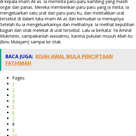
di kepala imam Ali as. Ia meminta paru-paru kambing yang masih
segar dan panas. Mereka memberikan paru-paru yang ia minta. Ia
mengeluarkan satu urat dari paru-paru itu, dan meletakkan urat
tersebut di dalam luka imam Ali as dan kemudian ia meniupnya.
Setelah itu ia mengeluarkannya dan melihatnya. Ia melihat keputihan
bagian dari otak melekat di urat tersebut. Lalu ia berkata: Ya Amiral
Mukminin, sampaikanlah wasiatmu. Karena pukulan musuh Allah itu
(ibnu Mulajam) sampai ke otak.
BACA JUGA:
KISAH AWAL MULA PENCIPTAAN
FATHIMAH
Pages:
1
2
3
4
5
6
7
8
9
10