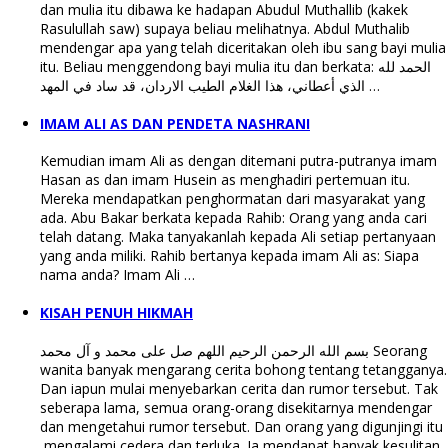
dan mulia itu dibawa ke hadapan Abudul Muthallib (kakek
Rasulullah saw) supaya beliau melihatnya. Abdul Muthalib
mendengar apa yang telah diceritakan oleh ibu sang bayi mulia
itu. Beliau menggendong bayi mulia itu dan berkata: الحمد لله
الذي أعطاني، هذا الغلام الطيب الاردان، قد ساد في المهد …
IMAM ALI AS DAN PENDETA NASHRANI
Kemudian imam Ali as dengan ditemani putra-putranya imam
Hasan as dan imam Husein as menghadiri pertemuan itu.
Mereka mendapatkan penghormatan dari masyarakat yang
ada. Abu Bakar berkata kepada Rahib: Orang yang anda cari
telah datang. Maka tanyakanlah kepada Ali setiap pertanyaan
yang anda miliki. Rahib bertanya kepada imam Ali as: Siapa
nama anda? Imam Ali …
KISAH PENUH HIKMAH
بسم الله الرحمن الرحيم اللهم صل على محمد و آل محمد Seorang
wanita banyak mengarang cerita bohong tentang tetangganya.
Dan iapun mulai menyebarkan cerita dan rumor tersebut. Tak
seberapa lama, semua orang-orang disekitarnya mendengar
dan mengetahui rumor tersebut. Dan orang yang digunjingi itu
mengalami cedera dan terluka. Ia mendapat banyak kesulitan