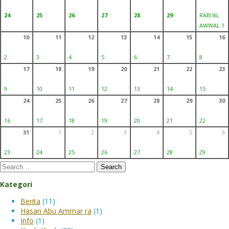
24
25
26
27
28
29
RABI'AL
AWWAL 1
10
11
12
13
14
15
16
2
3
4
5
6
7
8
17
18
19
20
21
22
23
9
10
11
12
13
14
15
24
25
26
27
28
29
30
16
17
18
19
20
21
22
31
1
2
3
4
5
6
23
24
25
26
27
28
29
Search
for:
Kategori
Berita
(11)
Hasan Abu Ammar ra
(1)
Info
(1)